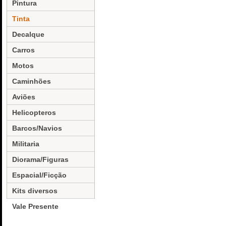
Pintura
Tinta
Decalque
Carros
Motos
Caminhões
Aviões
Helicopteros
Barcos/Navios
Militaria
Diorama/Figuras
Espacial/Ficção
Kits diversos
Vale Presente