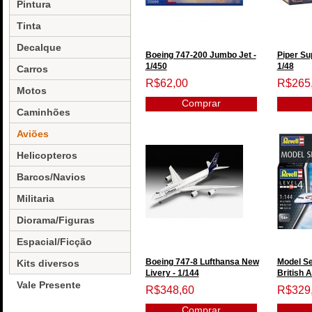
Pintura
Tinta
Decalque
Boeing 747-200 Jumbo Jet -
Piper Su
1/450
1/48
Carros
R$62,00
R$265
Motos
Comprar
Caminhões
Aviões
Helicopteros
Barcos/Navios
Militaria
Diorama/Figuras
Espacial/Ficção
Boeing 747-8 Lufthansa New
Model Se
Kits diversos
Livery - 1/144
British A
Vale Presente
R$348,60
R$329
Comprar