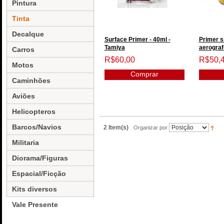
Pintura
Tinta
Decalque
Surface Primer - 40ml -
Primer s
Tamiya
aerografo
Carros
R$60,00
R$50,
Motos
Comprar
Caminhões
Aviões
Helicopteros
Barcos/Navios
2 Item(s)
Organizar por
Militaria
Diorama/Figuras
Espacial/Ficção
Kits diversos
Vale Presente