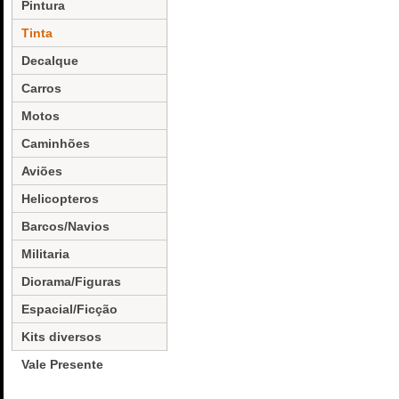
Pintura
Tinta
Decalque
Carros
Motos
Caminhões
Aviões
Helicopteros
Barcos/Navios
Militaria
Diorama/Figuras
Espacial/Ficção
Kits diversos
Vale Presente