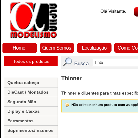
Olá Visitante,
Todos os produtos
Busca
Thinner
Quebra cabeça
DieCast / Montados
Thinner e diluentes para tintas especif
Segunda Mão
Não existe nenhum produto com as opçõ
Diplay e Caixas
Ferramentas
Suprimentos/Insumos