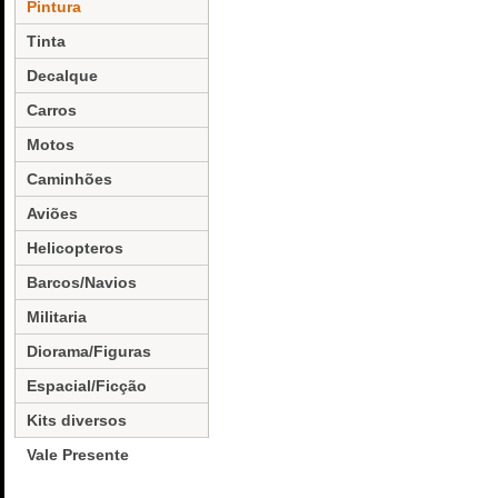
Pintura
Tinta
Decalque
Carros
Motos
Caminhões
Aviões
Helicopteros
Barcos/Navios
Militaria
Diorama/Figuras
Espacial/Ficção
Kits diversos
Vale Presente