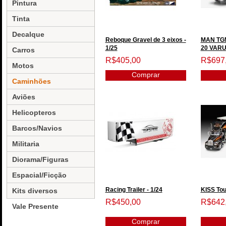
Pintura
Tinta
Decalque
Reboque Gravel de 3 eixos -
MAN TGM
1/25
20 VARUS
Carros
R$405,00
R$697
Motos
Comprar
Caminhões
Aviões
Helicopteros
Barcos/Navios
Militaria
Diorama/Figuras
Espacial/Ficção
Racing Trailer - 1/24
KISS Tou
Kits diversos
R$450,00
R$642
Vale Presente
Comprar