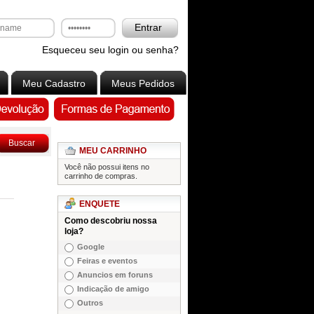
Entrar
Esqueceu seu login ou senha?
Meu Cadastro
Meus Pedidos
Buscar
MEU CARRINHO
Você não possui itens no
carrinho de compras.
ENQUETE
Como descobriu nossa
loja?
Google
Feiras e eventos
Anuncios em foruns
Indicação de amigo
Outros