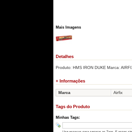
Mais Imagens
Detalhes
Produto: HMS IRON DUKE Marca: AIRFIX 
+ Informações
Marca
Airfix
Tags do Produto
Minhas Tags:
Use espaços para separar as Tags. E aspas simp