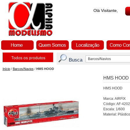
Olá Visitante,
Todos os produtos
Busca
Início
/
Barcos/Navios
/
HMS HOOD
HMS HOOD
HMS HOOD
Marca: AIRFIX
Código: AF-4202
Escala: 1/600
Material: Plástic