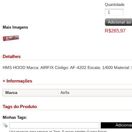
Quantidade
Adicionar ao
Mais Imagens
R$265,97
Detalhes
HMS HOOD Marca: AIRFIX Código: AF-4202 Escala: 1/600 Material: P
+ Informações
Marca
Airfix
Tags do Produto
Minhas Tags:
Adiciona
Use espaços para separar as Tags. E aspas simples (') para frases.